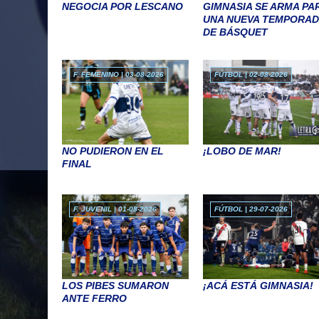
NEGOCIA POR LESCANO
GIMNASIA SE ARMA PA
UNA NUEVA TEMPORA
DE BÁSQUET
F. FEMENINO | 03-08-2026
FÚTBOL | 02-08-2026
NO PUDIERON EN EL
¡LOBO DE MAR!
FINAL
F. JUVENIL | 01-08-2026
FÚTBOL | 29-07-2026
LOS PIBES SUMARON
¡ACÁ ESTÁ GIMNASIA!
ANTE FERRO