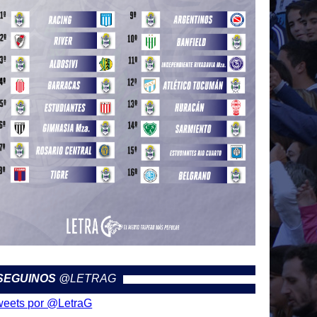
SEGUINOS
@LETRAG
weets por @LetraG