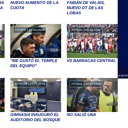
RA
NUEVO AUMENTO DE LA
FABIÁN DE VALAIS,
DA
CUOTA
NUEVO DT DE LAS
LOBAS
FÚTBOL | 02-08-2026
FÚTBOL | 02-08-2026
"ME GUSTÓ EL TEMPLE
VS BARRACAS CENTRAL
DEL EQUIPO"
EL CLUB | 29-07-2026
FÚTBOL | 24-07-2026
GIMNASIA INAUGURÓ EL
NO SALIÓ UNA
AUDITORIO DEL BOSQUE