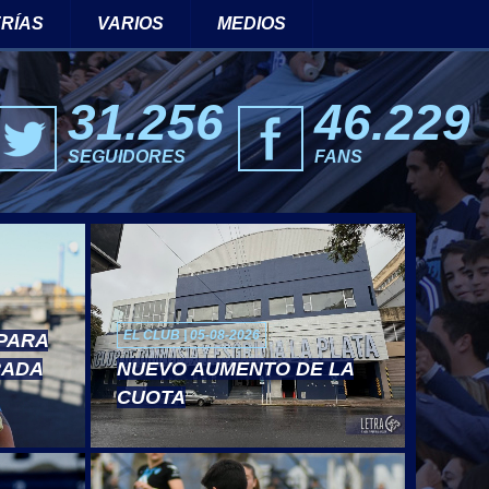
RÍAS
VARIOS
MEDIOS
31.256
46.229
SEGUIDORES
FANS
EL CLUB | 05-08-2026
 PARA
RADA
NUEVO AUMENTO DE LA
CUOTA