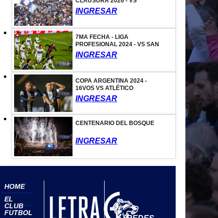
CLAUSURA 2026 - VS
ALDOSIVI
INGRESAR
7MA FECHA - LIGA
PROFESIONAL 2024 - VS SAN
LORENZO
INGRESAR
COPA ARGENTINA 2024 -
16VOS VS ATLÉTICO
TUCUMÁN
INGRESAR
CENTENARIO DEL BOSQUE
INGRESAR
HOME
EL
CLUB
FUTBOL