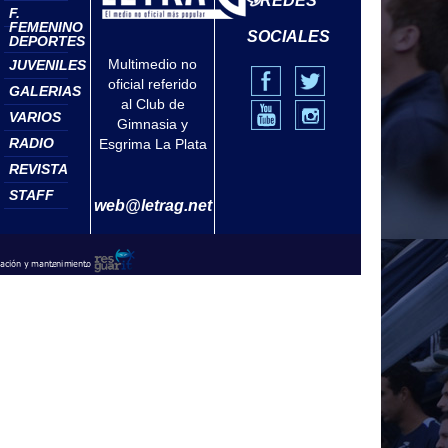
REDES
F.
FEMENINO
SOCIALES
DEPORTES
Multimedio no
JUVENILES
oficial referido
GALERIAS
al Club de
VARIOS
Gimnasia y
RADIO
Esgrima La Plata
REVISTA
STAFF
web@letrag.net