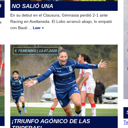
O
NO SALIÓ UNA
En su debut en el Clausura, Gimnasia perdió 2-1 ante
Racing en Avellaneda. El Lobo arrancó abajo, lo empató
a
con Bauti ...
Leer +
á
F. FEMENINO | 13-07-2026
¡TRIUNFO AGÓNICO DE LAS
T